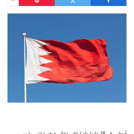
أبوظبي في 18 مايو/ وام / تلقى معالي صقر غباش، رئيس