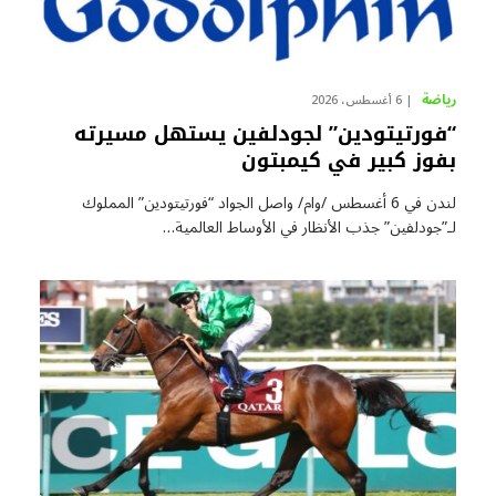
رياضة
6 أغسطس، 2026
“فورتيتودين” لجودلفين يستهل مسيرته
بفوز كبير في كيمبتون
لندن في 6 أغسطس /وام/ واصل الجواد “فورتيتودين” المملوك
لـ”جودلفين” جذب الأنظار في الأوساط العالمية…