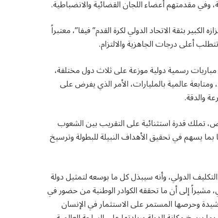
ية، وفي مقدمتهم أعضاء اللجان القضائية والانضباطية.
لكبير بثقة الاتحاد الدولي لكرة القدم” فيفا”، معتبراً
تطلب أعلى درجات الجاهزية والالتزام.
قال إن المهمة لن تكون سهلة في ظل إقامة 104 مباريات رسمية دولية موزعة على ثلاث دول مختلفة،
متابعة عالمية بالمليارات، الأمر الذي يفرض على
ة والدقة.
وص، تملك قدرة استثنائية على التقريب بين الشعوب
ا بما يسهم في تحقيق الأهداف النبيلة للبطولة وترسيخ
التكليف الدولي، وأنه سيبذل كل ما بوسعه لتمثيل دولة
 مشيراً إلى أن ما تحققه الكوادر الوطنية من حضور في
شيدة وحرصها المستمر على الاستثمار في الإنسان
 بما يرسخ مكانة الدولة وريادتها على الساحة العالمية